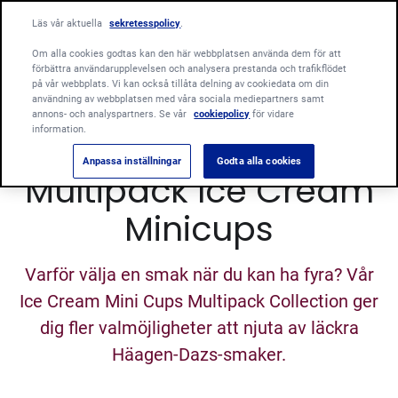
Läs vår aktuella
sekretesspolicy
.
Om alla cookies godtas kan den här webbplatsen använda dem för att
förbättra användarupplevelsen och analysera prestanda och trafikflödet
på vår webbplats. Vi kan också tillåta delning av cookiedata om din
användning av webbplatsen med våra sociala mediepartners samt
annons- och analyspartners. Se vår
cookiepolicy
för vidare
information.
Anpassa inställningar
Godta alla cookies
Multipack Ice Cream
Minicups
Varför välja en smak när du kan ha fyra? Vår
Ice Cream Mini Cups Multipack Collection ger
dig fler valmöjligheter att njuta av läckra
Häagen-Dazs-smaker.