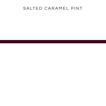
SALTED CARAMEL PINT
PRODUKTER
SMAKER
Pints
Choklad
Minicup Multipacks
Jordgubb
Stickbar Multipacks
Karamell
Vanilj