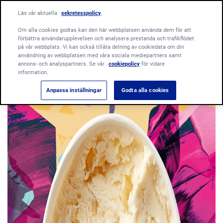
Läs vår aktuella
sekretesspolicy
.
Om alla cookies godtas kan den här webbplatsen använda dem för att
förbättra användarupplevelsen och analysera prestanda och trafikflödet
på vår webbplats. Vi kan också tillåta delning av cookiedata om din
användning av webbplatsen med våra sociala mediepartners samt
annons- och analyspartners. Se vår
cookiepolicy
för vidare
information.
Anpassa inställningar
Godta alla cookies